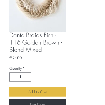
Dante Braids Fish -
116 Golden Brown -
Blond Mixed
Price
€24.00
Quantity
*
Add to Cart
Buy Now