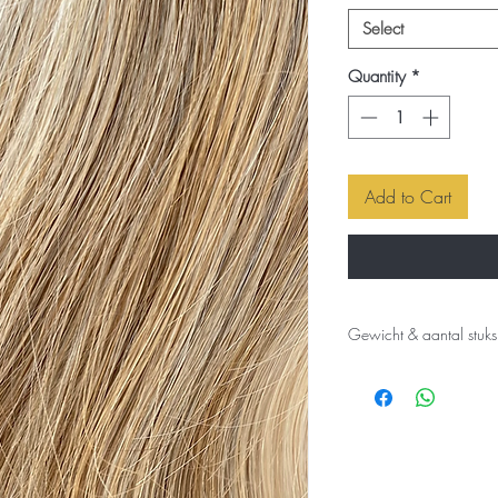
Select
Quantity
*
Add to Cart
Gewicht & aantal stuks
Dante Clip
16"/42cm 100g
20"/50cm 110g
8 stuks :
1X 18cm 4clips 2X 
3,50cm 1clip