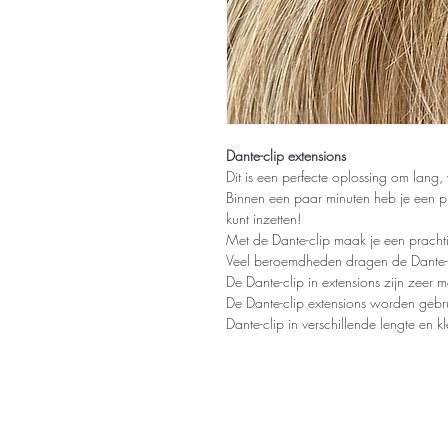
Dante-clip extensions
Dit is een perfecte oplossing om lang, 
Binnen een paar minuten heb je een pr
kunt inzetten!
Met de Dante-clip maak je een pracht
Veel beroemdheden dragen de Dante-cl
De Dante-clip in extensions zijn zeer ma
De Dante-clip extensions worden gebru
Dante-clip in verschillende lengte en k