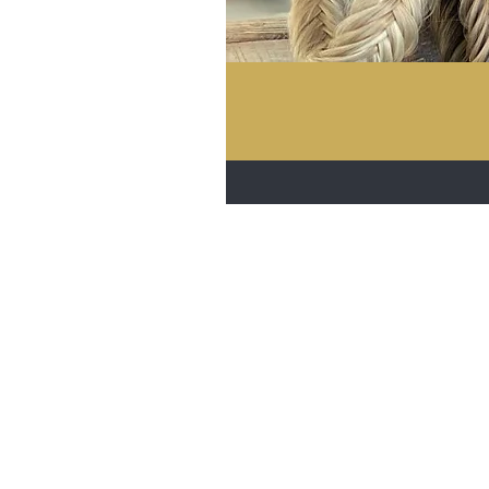
Dante-Hair
Herenstraat 17
3730 Hoeselt, België
Telefoon België
+32 89 44 02 52
Telefoon Nederland
+31 435 69 0
info@dante-hair.com
TVA-BTW: BE 0862.277.045