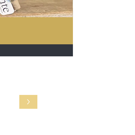
r acties
>