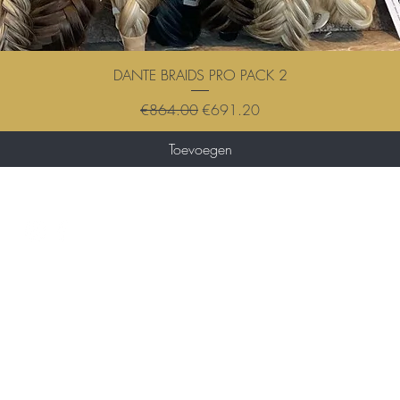
DANTE BRAIDS PRO PACK 2
Regular Price
Sale Price
€864.00
€691.20
Toevoegen
Wil je op de hoogte blijven ove
en nieuws?
0 12