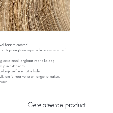
Dante Clip Light:
16"/42cm 60gr
20"/50cm 68gr
3 stuks : 1X 19c
vol haar te creëren!
achtige lengte en super volume welke je zelf
ig extra mooi langhaar voor elke dag.
ip in extensions.
kkelijk zelf in en uit te halen.
ikt om je haar voller en langer te maken.
leuren.
Gerelateerde product