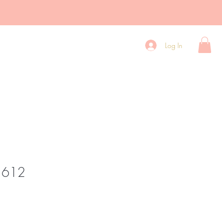
digdheden
Over ons
Contact
Log In
 612