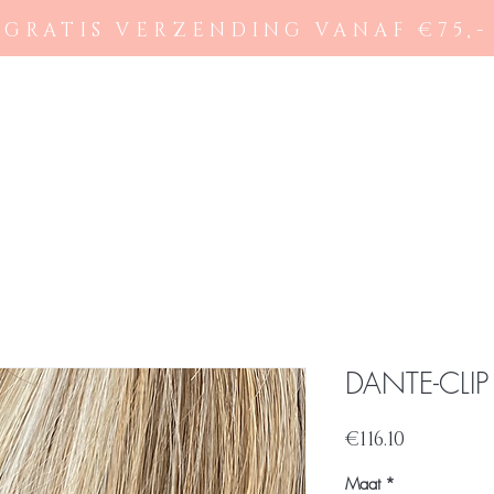
GRATIS VERZENDING VANAF €75,-
Ons aanbod
Beno
DANTE-CLIP
Price
€116.10
Maat
*