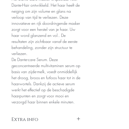
Dante-Hair ontwikkeld. Het haar heeft de
neiging om zijn volume en glans na
verloop van tijd te verliezen. Deze
innovatieve en rijk doordringende masker
zorgt voor een herstel van je haar. Uw
haar word glanzend en vol.. De
resultaten zijn zichtbaar vanaf de eerste
behandeling, zonder zijn structuur te
verliezen.
De Dante-care Serum. Deze
geconcentreerde multivitaminen serum op
basis van zijde-melk, voedt onmiddellijk
het droog, broos en futloos haar tot in de
haarwortels. Dankzij de actieve serum
werkt het effectief op de beschadigde
haarpunten en zorgt voor mooi en
verzorgd haar binnen enkele minuten.
Extra info