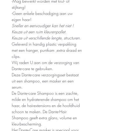
-Mag bewerkt worden met krul- of
stijltang!
-Geen enkele beschadiging aan uw
eigen haar!
Sneller en eenvoudiger kan het niet !
Keuze uit een ruim kleurenpallet.
Keuze uit verschillende lengte, structuren.
Geleverd in handig plastic verpakking
met een hanger, puntkam ,extra draad en
clips.
Wij raden U aan om de verzorging van
Dante-care te gebruiken.
Deze Dante-care verzorgingsset bestaat
uit een shampoo, een masker en een
serum.
De Dante-care Shampoo is een zachte,
milde en hydraterende shampoo om het
haar, de hairextensions en de hoofdhuid
schoon te maken. De Dante-Hair
Shampoo geeft extra glans, volume en
kleurbescherming.
Het Dante-Care masker is speciaal voor