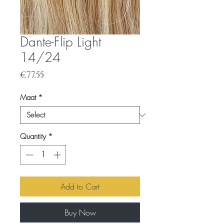
Dante-Flip Light
14/24
Price
€77.55
Maat
*
Quantity
*
Add to Cart
Buy Now