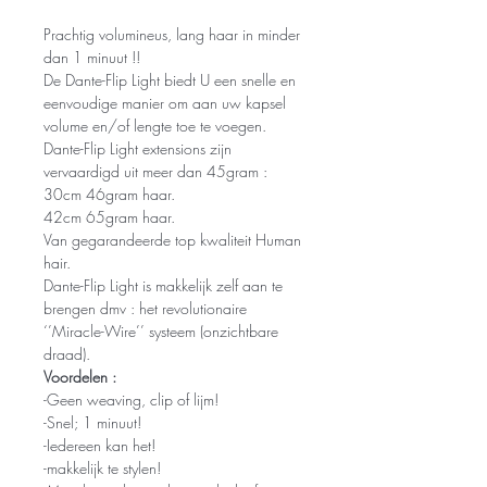
Prachtig volumineus, lang haar in minder
dan 1 minuut !!
De Dante-Flip Light biedt U een snelle en
eenvoudige manier om aan uw kapsel
volume en/of lengte toe te voegen.
Dante-Flip Light extensions zijn
vervaardigd uit meer dan 45gram :
30cm 46gram haar.
42cm 65gram haar.
Van gegarandeerde top kwaliteit Human
hair.
Dante-Flip Light is makkelijk zelf aan te
brengen dmv : het revolutionaire
‘’Miracle-Wire’’ systeem (onzichtbare
draad).
Voordelen :
-Geen weaving, clip of lijm!
-Snel; 1 minuut!
-Iedereen kan het!
-makkelijk te stylen!