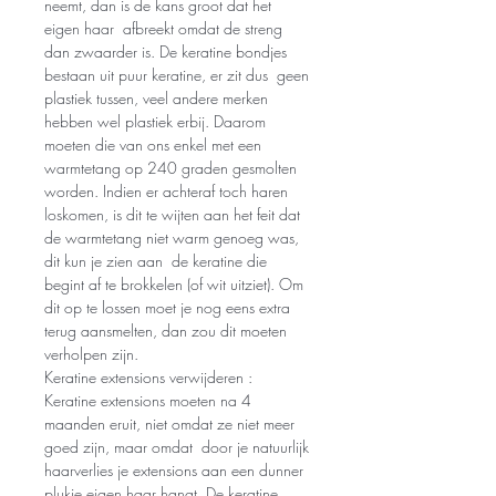
neemt, dan is de kans groot dat het
eigen haar afbreekt omdat de streng
dan zwaarder is. De keratine bondjes
bestaan uit puur keratine, er zit dus geen
plastiek tussen, veel andere merken
hebben wel plastiek erbij. Daarom
moeten die van ons enkel met een
warmtetang op 240 graden gesmolten
worden. Indien er achteraf toch haren
loskomen, is dit te wijten aan het feit dat
de warmtetang niet warm genoeg was,
dit kun je zien aan de keratine die
begint af te brokkelen (of wit uitziet). Om
dit op te lossen moet je nog eens extra
terug aansmelten, dan zou dit moeten
verholpen zijn.
Keratine extensions verwijderen :
Keratine extensions moeten na 4
maanden eruit, niet omdat ze niet meer
goed zijn, maar omdat door je natuurlijk
haarverlies je extensions aan een dunner
plukje eigen haar hangt. De keratine