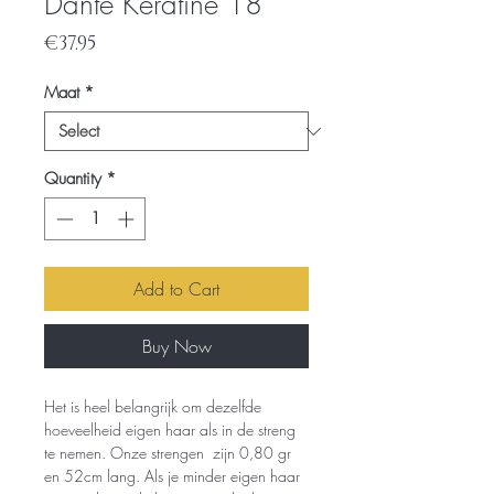
Dante Keratine 18
Price
€37.95
Maat
*
Quantity
*
Add to Cart
Buy Now
Het is heel belangrijk om dezelfde
hoeveelheid eigen haar als in de streng
te nemen. Onze strengen zijn 0,80 gr
en 52cm lang. Als je minder eigen haar