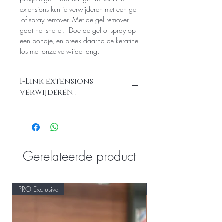
extensions kun je verwijderen met een gel
-of spray remover. Met de gel remover
gaat het sneller. Doe de gel of spray op
een bondje, en breek daarna de keratine
los met onze verwijdertang.
I-Link extensions
verwijderen :
Eerst het ringetje platmaken, en daarna
dwars openknijpen.
Gerelateerde product
PRO Exclusive
PRO Exclusive