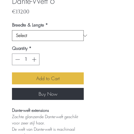
Dante-Weft 6
Price
€132.00
Breedte & Lengte
*
Quantity
*
Add to Cart
Buy Now
Dante-weft extensions
Zachte glanzende Dante-weft geschikt
voor zeer stijl haar.
De weft van Dante-weft is machinaal