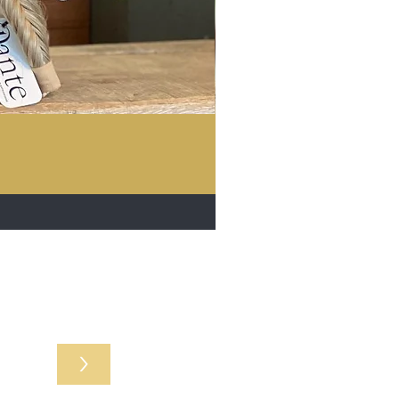
r acties
>