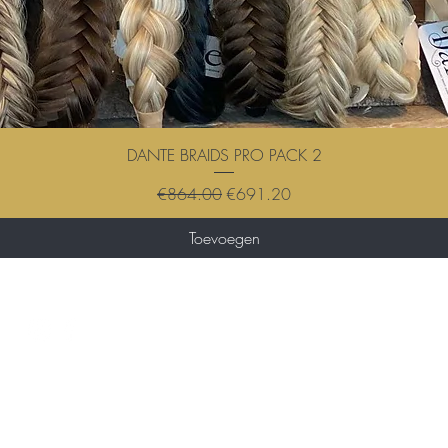
DANTE BRAIDS PRO PACK 2
Regular Price
Sale Price
€864.00
€691.20
Toevoegen
Wil je op de hoogte blijven ove
en nieuws?
0 12