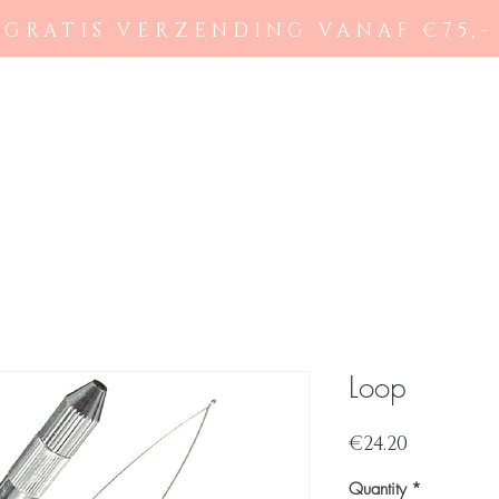
GRATIS VERZENDING VANAF €75,-
Ons aanbod
Beno
Loop
Price
€24.20
Quantity
*