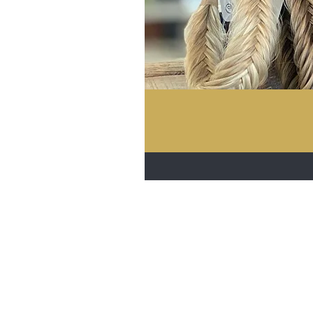
Dante-Hair
Herenstraat 17
3730 Hoeselt, België
Telefoon België
+32 89 44 02 52
Telefoon Nederland
+31 435 69 0