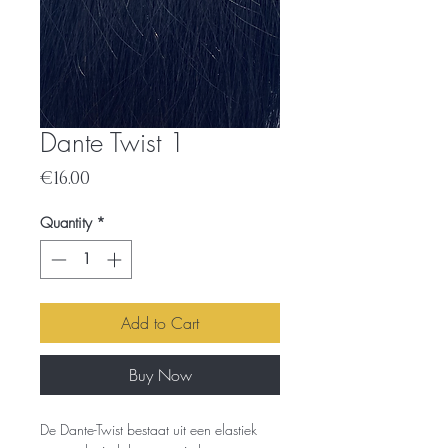
Dante Twist 1
Price
€16.00
Quantity
*
Add to Cart
Buy Now
De Dante-Twist bestaat uit een elastiek