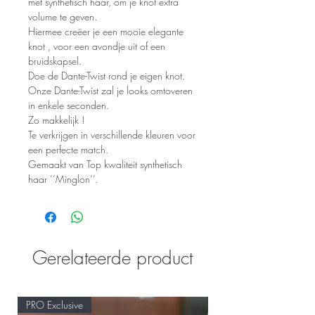
met synthetisch haar, om je knot extra
volume te geven.
Hiermee creëer je een mooie elegante
knot , voor een avondje uit of een
bruidskapsel.
Doe de Dante-Twist rond je eigen knot.
Onze Dante-Twist zal je looks omtoveren
in enkele seconden.
Zo makkelijk !
Te verkrijgen in verschillende kleuren voor
een perfecte match.
Gemaakt van Top kwaliteit synthetisch
haar ‘’Minglon’’.
Gerelateerde product
PRO Exclusive
PRO Exclusive