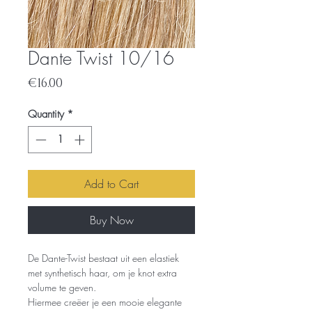
Dante Twist 10/16
Price
€16.00
Quantity
*
Add to Cart
Buy Now
De Dante-Twist bestaat uit een elastiek
met synthetisch haar, om je knot extra
volume te geven.
Hiermee creëer je een mooie elegante