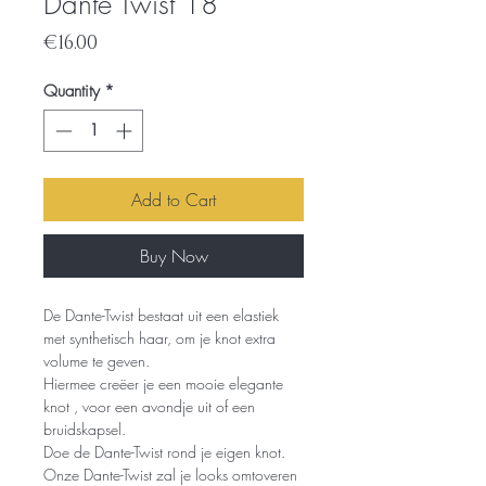
Dante Twist 18
Price
€16.00
Quantity
*
Add to Cart
Buy Now
De Dante-Twist bestaat uit een elastiek
met synthetisch haar, om je knot extra
volume te geven.
Hiermee creëer je een mooie elegante
knot , voor een avondje uit of een
bruidskapsel.
Doe de Dante-Twist rond je eigen knot.
Onze Dante-Twist zal je looks omtoveren