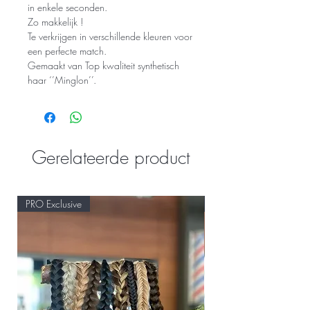
in enkele seconden.
Zo makkelijk !
Te verkrijgen in verschillende kleuren voor
een perfecte match.
Gemaakt van Top kwaliteit synthetisch
haar ‘’Minglon’’.
Gerelateerde product
PRO Exclusive
PRO Exclusive